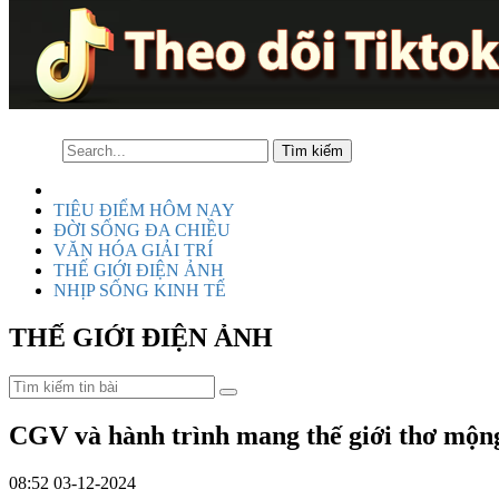
TIÊU ĐIỂM HÔM NAY
ĐỜI SỐNG ĐA CHIỀU
VĂN HÓA GIẢI TRÍ
THẾ GIỚI ĐIỆN ẢNH
NHỊP SỐNG KINH TẾ
THẾ GIỚI ĐIỆN ẢNH
CGV và hành trình mang thế giới thơ mộng
08:52 03-12-2024