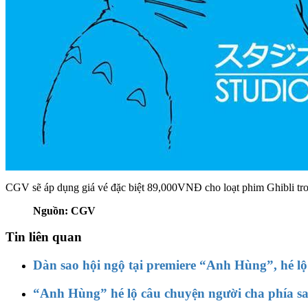
CGV sẽ áp dụng giá vé đặc biệt 89,000VNĐ cho loạt phim Ghibli tron
Nguồn: CGV
Tin liên quan
Dàn sao hội ngộ tại premiere “Anh Hùng”, hé lộ
“Anh Hùng” hé lộ câu chuyện người cha phía sau