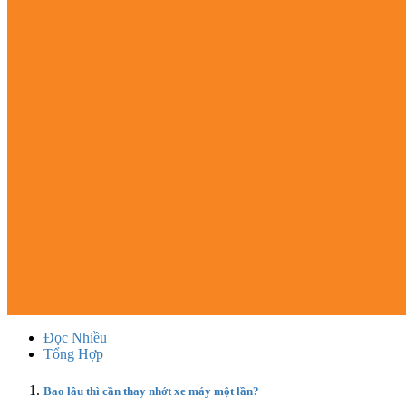
Đọc Nhiều
Tổng Hợp
Bao lâu thì cần thay nhớt xe máy một lần?