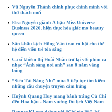
Vũ Nguyên Thành chinh phục chính mình với
thử thách mới
Elsa Nguyễn giành Á hậu Miss Universe
Business 2026, hiện thực hóa giấc mơ beauty
queen
Sân khấu kịch Hồng Vân trao cơ hội cho thế
hệ diễn viên trẻ tỏa sáng
Ca sĩ khiếm thị Hoài Nhân trở lại với phim ca
nhạc “Ánh sáng nơi anh” sau 8 năm vắng
bóng
“Siêu Tài Năng Nhí” mùa 5 tiếp tục tìm kiếm
những câu chuyện truyền cảm hứng
Huỳnh Quang Huy mang bánh tráng Củ Chi
đến Hoa hậu - Nam vương Du lịch Việt Nam
Rapper KLong debut với “Chỉ xin lỗi”, kể