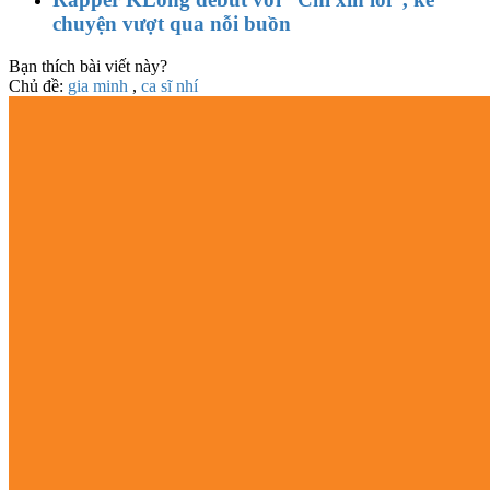
chuyện vượt qua nỗi buồn
Bạn thích bài viết này?
Chủ đề:
gia minh
,
ca sĩ nhí