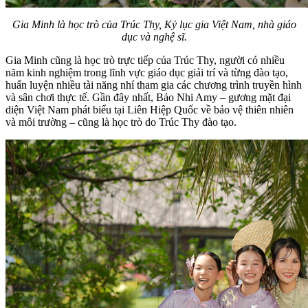
Gia Minh là học trò của Trúc Thy, Kỷ lục gia Việt Nam, nhà giáo
dục và nghệ sĩ.
Gia Minh cũng là học trò trực tiếp của Trúc Thy, người có nhiều
năm kinh nghiệm trong lĩnh vực giáo dục giải trí và từng đào tạo,
huấn luyện nhiều tài năng nhí tham gia các chương trình truyền hình
và sân chơi thực tế. Gần đây nhất, Bảo Nhi Amy – gương mặt đại
diện Việt Nam phát biểu tại Liên Hiệp Quốc về bảo vệ thiên nhiên
và môi trường – cũng là học trò do Trúc Thy đào tạo.