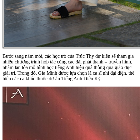
Bước sang năm mới, các học trò của Trúc Thy dự kiến sẽ tham gia
nhiều chương trình hợp tác cùng các đài phát thanh – truyền hình,
nhằm lan tỏa mô hình học tiếng Anh hiệu quả thông qua giáo dục
giải trí. Trong đó, Gia Minh được lựa chọn là ca sĩ nhí đại diện, thể
hiện các ca khúc thuộc dự án Tiếng Anh Diệu Kỳ.