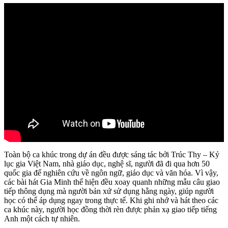
Toàn bộ ca khúc trong dự án đều được sáng tác bởi Trúc Thy – Kỷ
lục gia Việt Nam, nhà giáo dục, nghệ sĩ, người đã đi qua hơn 50
quốc gia để nghiên cứu về ngôn ngữ, giáo dục và văn hóa. Vì vậy,
các bài hát Gia Minh thể hiện đều xoay quanh những mẫu câu giao
tiếp thông dụng mà người bản xứ sử dụng hằng ngày, giúp người
học có thể áp dụng ngay trong thực tế. Khi ghi nhớ và hát theo các
ca khúc này, người học đồng thời rèn được phản xạ giao tiếp tiếng
Anh một cách tự nhiên.