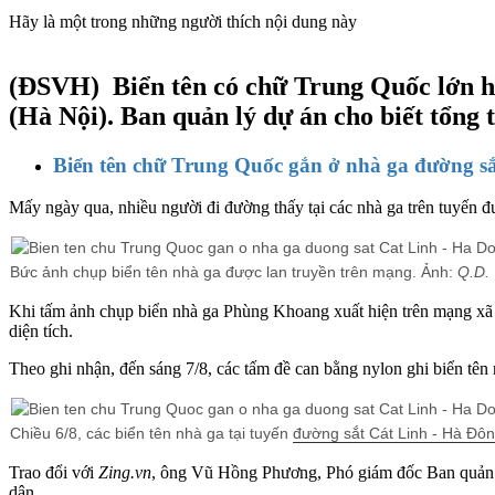
Hãy là một trong những người thích nội dung này
(ĐSVH)
Biển tên có chữ Trung Quốc lớn h
(Hà Nội). Ban quản lý dự án cho biết tổng t
Biển tên chữ Trung Quốc gắn ở nhà ga đường s
Mấy ngày qua, nhiều người đi đường thấy tại các nhà ga trên tuyến đ
Bức ảnh chụp biển tên nhà ga được lan truyền trên mạng. Ảnh:
Q.D.
Khi tấm ảnh chụp biển nhà ga Phùng Khoang xuất hiện trên mạng xã h
diện tích.
Theo ghi nhận, đến sáng 7/8, các tấm đề can bằng nylon ghi biển tên 
Chiều 6/8, các biển tên nhà ga tại tuyến
đường sắt Cát Linh - Hà Đô
Trao đổi với
Zing.vn
, ông Vũ Hồng Phương, Phó giám đốc Ban quản lý
dân.