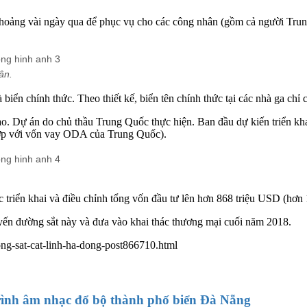
hoảng vài ngày qua để phục vụ cho các công nhân (gồm cả người Trung 
ân.
ển chính thức. Theo thiết kế, biển tên chính thức tại các nhà ga chỉ c
o. Dự án do chủ thầu Trung Quốc thực hiện. Ban đầu dự kiến triển kh
hợp với vốn vay ODA của Trung Quốc).
c triển khai và điều chỉnh tổng vốn đầu tư lên hơn 868 triệu USD (hơn 
ến đường sắt này và đưa vào khai thác thương mại cuối năm 2018.
ong-sat-cat-linh-ha-dong-post866710.html
ình âm nhạc đổ bộ thành phố biển Đà Nẵng