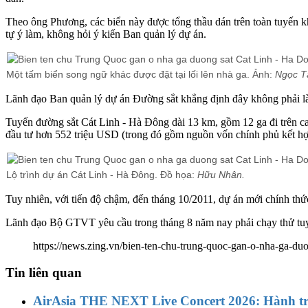
Theo ông Phương, các biển này được tổng thầu dán trên toàn tuyến k
tự ý làm, không hỏi ý kiến Ban quản lý dự án.
Một tấm biển song ngữ khác được đặt tại lối lên nhà ga. Ảnh:
Ngọc T
Lãnh đạo Ban quản lý dự án Đường sắt khẳng định đây không phải là bi
Tuyến đường sắt Cát Linh - Hà Đông dài 13 km, gồm 12 ga đi trên ca
đầu tư hơn 552 triệu USD (trong đó gồm nguồn vốn chính phủ kết 
Lộ trình dự án Cát Linh - Hà Đông. Đồ họa:
Hữu Nhân.
Tuy nhiên, với tiến độ chậm, đến tháng 10/2011, dự án mới chính thứ
Lãnh đạo Bộ GTVT yêu cầu trong tháng 8 năm nay phải chạy thử tuy
https://news.zing.vn/bien-ten-chu-trung-quoc-gan-o-nha-ga-du
Tin liên quan
AirAsia THE NEXT Live Concert 2026: Hành tr