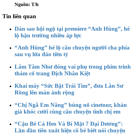
Nguồn: T/h
Tin liên quan
Dàn sao hội ngộ tại premiere “Anh Hùng”, hé
lộ hậu trường nhiều áp lực
“Anh Hùng” hé lộ câu chuyện người cha phía
sau vụ lừa đảo tiền tỷ
Lâm Tâm Như đóng vai phụ trong phim trinh
thám cổ trang Địch Nhân Kiệt
Khai máy “Sức Bật Trái Tim”, đưa Lân Sư
Rồng lên màn ảnh rộng
“Chị Ngã Em Nâng” bùng nổ cinetour, khán
giả khóc cười cùng câu chuyện tình chị em
“Cậu Bé Cá Heo Và Bí Mật 7 Đại Dương”:
Lần đầu tiên xuất hiện cô bé biết nói chuyện