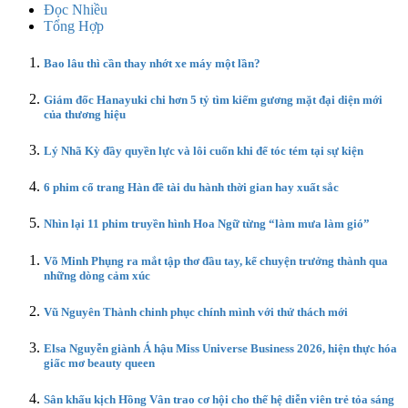
Đọc Nhiều
Tổng Hợp
Bao lâu thì cần thay nhớt xe máy một lần?
Giám đốc Hanayuki chi hơn 5 tỷ tìm kiếm gương mặt đại diện mới
của thương hiệu
Lý Nhã Kỳ đầy quyền lực và lôi cuốn khi để tóc tém tại sự kiện
6 phim cổ trang Hàn đề tài du hành thời gian hay xuất sắc
Nhìn lại 11 phim truyền hình Hoa Ngữ từng “làm mưa làm gió”
Võ Minh Phụng ra mắt tập thơ đầu tay, kể chuyện trưởng thành qua
những dòng cảm xúc
Vũ Nguyên Thành chinh phục chính mình với thử thách mới
Elsa Nguyễn giành Á hậu Miss Universe Business 2026, hiện thực hóa
giấc mơ beauty queen
Sân khấu kịch Hồng Vân trao cơ hội cho thế hệ diễn viên trẻ tỏa sáng