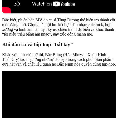
Đặc biệt, phiên bản MV do ca sĩ Tùng Dương thể hiện trở thành cột
mốc đáng nhớ. Giọng hát nội lực kết hợp dàn nhạc epic rock, hợp
xướng và hình ảnh tái hiện ký ức chiến tranh đã biến ca khúc thành
“lời hiệu triệu bằng âm nhạc”, gây xúc động mạnh mẽ.
Khi dân ca và hip-hop “bắt tay”
Khác với tính chất sử thi, Bắc Bling (Hòa Minzy – Xuân Hinh –
Tuấn Cry) tạo hiệu ứng nhờ sự táo bạo trong cách phối. Sản phẩm
đưa hát văn và chất liệu quan họ Bắc Ninh hòa quyện cùng hip-hop.