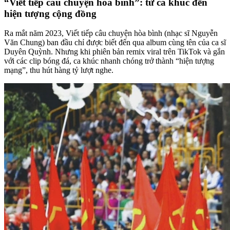
“Viết tiếp câu chuyện hòa bình”: từ ca khúc đến
hiện tượng cộng đồng
Ra mắt năm 2023, Viết tiếp câu chuyện hòa bình (nhạc sĩ Nguyễn
Văn Chung) ban đầu chỉ được biết đến qua album cùng tên của ca sĩ
Duyên Quỳnh. Nhưng khi phiên bản remix viral trên TikTok và gắn
với các clip bóng đá, ca khúc nhanh chóng trở thành “hiện tượng
mạng”, thu hút hàng tỷ lượt nghe.