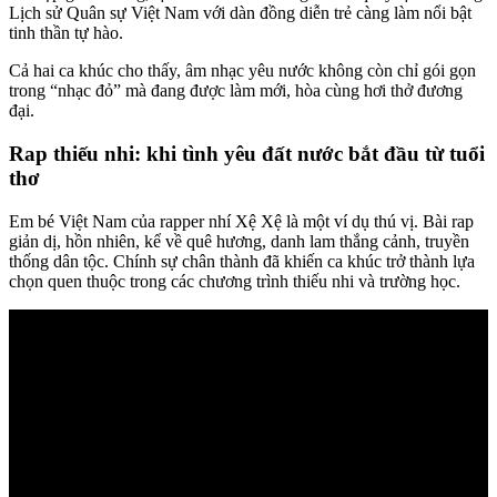
Lịch sử Quân sự Việt Nam với dàn đồng diễn trẻ càng làm nổi bật
tinh thần tự hào.
Cả hai ca khúc cho thấy, âm nhạc yêu nước không còn chỉ gói gọn
trong “nhạc đỏ” mà đang được làm mới, hòa cùng hơi thở đương
đại.
Rap thiếu nhi: khi tình yêu đất nước bắt đầu từ tuổi
thơ
Em bé Việt Nam của rapper nhí Xệ Xệ là một ví dụ thú vị. Bài rap
giản dị, hồn nhiên, kể về quê hương, danh lam thắng cảnh, truyền
thống dân tộc. Chính sự chân thành đã khiến ca khúc trở thành lựa
chọn quen thuộc trong các chương trình thiếu nhi và trường học.