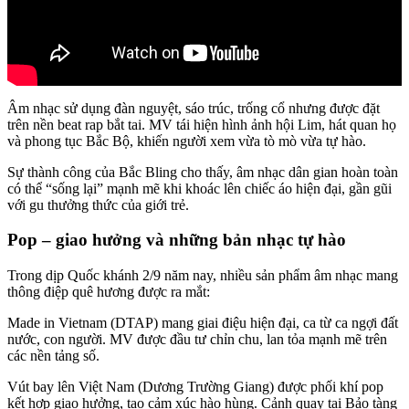
Âm nhạc sử dụng đàn nguyệt, sáo trúc, trống cổ nhưng được đặt
trên nền beat rap bắt tai. MV tái hiện hình ảnh hội Lim, hát quan họ
và phong tục Bắc Bộ, khiến người xem vừa tò mò vừa tự hào.
Sự thành công của Bắc Bling cho thấy, âm nhạc dân gian hoàn toàn
có thể “sống lại” mạnh mẽ khi khoác lên chiếc áo hiện đại, gần gũi
với gu thưởng thức của giới trẻ.
Pop – giao hưởng và những bản nhạc tự hào
Trong dịp Quốc khánh 2/9 năm nay, nhiều sản phẩm âm nhạc mang
thông điệp quê hương được ra mắt:
Made in Vietnam (DTAP) mang giai điệu hiện đại, ca từ ca ngợi đất
nước, con người. MV được đầu tư chỉn chu, lan tỏa mạnh mẽ trên
các nền tảng số.
Vút bay lên Việt Nam (Dương Trường Giang) được phối khí pop
kết hợp giao hưởng, tạo cảm xúc hào hùng. Cảnh quay tại Bảo tàng