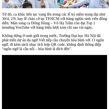
Từ đó, ca khúc liên tục vang lên trong các lễ kỷ niệm trọng đại như
30/4, 2/9, hay lễ chào cờ tại TP.HCM với hàng nghìn sinh viên đồng
diễn. Màn song ca Đông Hùng – Võ Hạ Trâm còn đạt Top 1
trending YouTube với hàng triệu lượt xem chỉ sau vài ngày.
Không dừng ở ranh giới trong nước, Trường Đại học Hà Nội đã
phát triển dự án đa ngữ Viết tiếp câu chuyện hòa bình với 13 ngôn
ngữ, đi kèm sách nhạc tích hợp QR code, khẳng định thông điệp
“ngôn ngữ là cầu nối – hòa bình là đích đến”.