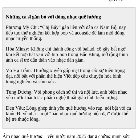
Những ca sĩ gắn bó với dòng nhạc quê hương
Phương Mỹ Chi: “Chị Bảy” gắn liền với dân ca Nam Bộ, nay
tiếp tục thử nghiệm kết hợp pop và acoustic để làm mới dòng
nhạc truyền thống.
Hòa Minzy: Không chỉ thành công với ballad, cô gây bất ngờ
khi kết hợp hát văn với hip-hop trong Bắc Bling, mở rộng hình
ảnh ca sĩ trẻ dấn thân vào nhạc dân gian.
Võ Hạ Trâm: Thường xuyên góp mặt trong các sự kiện trọng
đại, nổi bật với phần thể hiện Viết tiếp câu chuyện hòa bình
trang nghiêm và cảm xúc.
Tùng Dương: Với phong cách sử thi và nội lực, anh biến nhạc
yêu nước thành tác phẩm nghệ thuật giàu tính biểu tượng.
Đen Vâu: Lồng ghép tình yêu quê hương vào rap, nổi bật với ca
khúc Đi về nhà – một “bản nhạc quê hương hiện đại” được thế
hệ trẻ thuộc lòng.
Âm nhạc quê hương – yêu nước năm 2025 đang chứng minh sức