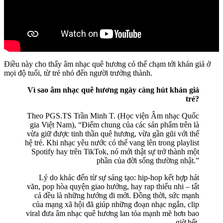
Điều này cho thấy âm nhạc quê hương có thể chạm tới khán giả ở
mọi độ tuổi, từ trẻ nhỏ đến người trưởng thành.
Vì sao âm nhạc quê hương ngày càng hút khán giả
trẻ?
Theo PGS.TS Trần Minh T. (Học viện Âm nhạc Quốc
gia Việt Nam), “Điểm chung của các sản phẩm trên là
vừa giữ được tinh thần quê hương, vừa gần gũi với thế
hệ trẻ. Khi nhạc yêu nước có thể vang lên trong playlist
Spotify hay trên TikTok, nó mới thật sự trở thành một
phần của đời sống thường nhật.”
Lý do khác đến từ sự sáng tạo: hip-hop kết hợp hát
văn, pop hòa quyện giao hưởng, hay rap thiếu nhi – tất
cả đều là những hướng đi mới. Đồng thời, sức mạnh
của mạng xã hội đã giúp những đoạn nhạc ngắn, clip
viral đưa âm nhạc quê hương lan tỏa mạnh mẽ hơn bao
giờ hết.