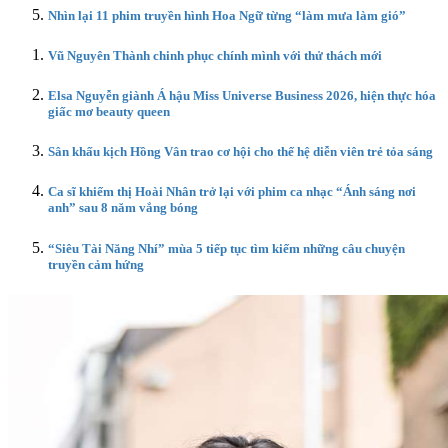
Nhìn lại 11 phim truyền hình Hoa Ngữ từng “làm mưa làm gió”
Vũ Nguyên Thành chinh phục chính mình với thử thách mới
Elsa Nguyễn giành Á hậu Miss Universe Business 2026, hiện thực hóa
giấc mơ beauty queen
Sân khấu kịch Hồng Vân trao cơ hội cho thế hệ diễn viên trẻ tỏa sáng
Ca sĩ khiếm thị Hoài Nhân trở lại với phim ca nhạc “Ánh sáng nơi
anh” sau 8 năm vắng bóng
“Siêu Tài Năng Nhí” mùa 5 tiếp tục tìm kiếm những câu chuyện
truyền cảm hứng