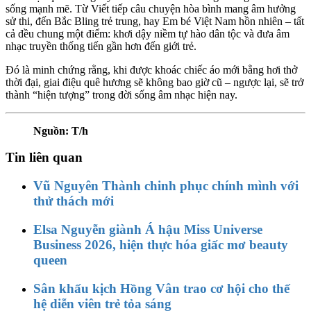
sống mạnh mẽ. Từ Viết tiếp câu chuyện hòa bình mang âm hưởng
sử thi, đến Bắc Bling trẻ trung, hay Em bé Việt Nam hồn nhiên – tất
cả đều chung một điểm: khơi dậy niềm tự hào dân tộc và đưa âm
nhạc truyền thống tiến gần hơn đến giới trẻ.
Đó là minh chứng rằng, khi được khoác chiếc áo mới bằng hơi thở
thời đại, giai điệu quê hương sẽ không bao giờ cũ – ngược lại, sẽ trở
thành “hiện tượng” trong đời sống âm nhạc hiện nay.
Nguồn: T/h
Tin liên quan
Vũ Nguyên Thành chinh phục chính mình với
thử thách mới
Elsa Nguyễn giành Á hậu Miss Universe
Business 2026, hiện thực hóa giấc mơ beauty
queen
Sân khấu kịch Hồng Vân trao cơ hội cho thế
hệ diễn viên trẻ tỏa sáng