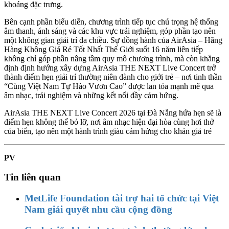
khoáng đặc trưng.
Bên cạnh phần biểu diễn, chương trình tiếp tục chú trọng hệ thống
âm thanh, ánh sáng và các khu vực trải nghiệm, góp phần tạo nên
một không gian giải trí đa chiều. Sự đồng hành của AirAsia – Hãng
Hàng Không Giá Rẻ Tốt Nhất Thế Giới suốt 16 năm liên tiếp
không chỉ góp phần nâng tầm quy mô chương trình, mà còn khẳng
định định hướng xây dựng AirAsia THE NEXT Live Concert trở
thành điểm hẹn giải trí thường niên dành cho giới trẻ – nơi tinh thần
“Cùng Việt Nam Tự Hào Vươn Cao” được lan tỏa mạnh mẽ qua
âm nhạc, trải nghiệm và những kết nối đầy cảm hứng.
AirAsia THE NEXT Live Concert 2026 tại Đà Nẵng hứa hẹn sẽ là
điểm hẹn không thể bỏ lỡ, nơi âm nhạc hiện đại hòa cùng hơi thở
của biển, tạo nên một hành trình giàu cảm hứng cho khán giả trẻ
PV
Tin liên quan
MetLife Foundation tài trợ hai tổ chức tại Việt
Nam giải quyết nhu cầu cộng đồng