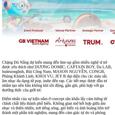
Chặng Đà Nẵng dự kiến mang đến line-up gồm nhiều nghệ sĩ trẻ
được yêu thích như DƯƠNG DOMIC, CAPTAIN BOY, Da LAB,
buitruonglinh, Bùi Công Nam, MASON NGUYỄN, CONGB,
Phùng Khánh Linh, KHOI VU, JEY B đại diện cho các màu sắc
âm nhạc đa dạng từ pop, indie đến rap. Các tiết mục được đầu tư
nhằm tạo nên bầu không khí sôi động, gần gũi, phù hợp với gu
thưởng thức của giới trẻ.
Điểm nhấn của sự kiện nằm ở concept sân khấu lấy cảm hứng từ
chính chất liệu thành phố biển. Không gian mở kết hợp giữa âm
nhạc và thiên nhiên, nơi tiếng sóng, gió biển và ánh hoàng hôn trở
thành một phần trải nghiệm, mang đến cảm giác tự do và phóng