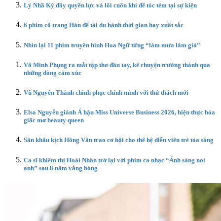
Lý Nhã Kỳ đầy quyền lực và lôi cuốn khi để tóc tém tại sự kiện
6 phim cổ trang Hàn đề tài du hành thời gian hay xuất sắc
Nhìn lại 11 phim truyền hình Hoa Ngữ từng “làm mưa làm gió”
Võ Minh Phụng ra mắt tập thơ đầu tay, kể chuyện trưởng thành qua
những dòng cảm xúc
Vũ Nguyên Thành chinh phục chính mình với thử thách mới
Elsa Nguyễn giành Á hậu Miss Universe Business 2026, hiện thực hóa
giấc mơ beauty queen
Sân khấu kịch Hồng Vân trao cơ hội cho thế hệ diễn viên trẻ tỏa sáng
Ca sĩ khiếm thị Hoài Nhân trở lại với phim ca nhạc “Ánh sáng nơi
anh” sau 8 năm vắng bóng