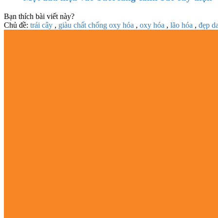
Bạn thích bài viết này?
Chủ đề:
trái cây
,
giàu chất chống oxy hóa
,
oxy hóa
,
lão hóa
,
đẹp d