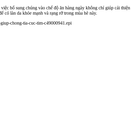
t, việc bổ sung chúng vào chế độ ăn hàng ngày không chỉ giúp cải thiện
để có làn da khỏe mạnh và rạng rỡ trong mùa hè này.
n-giup-chong-tia-cuc-tim-c49000941.epi