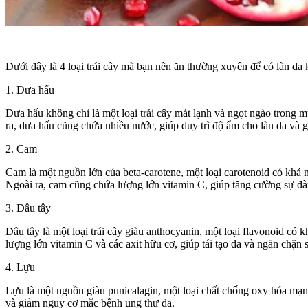
Dưới đây là 4 loại trái cây mà bạn nên ăn thường xuyên để có làn da k
1. Dưa hấu
Dưa hấu không chỉ là một loại trái cây mát lạnh và ngọt ngào trong 
ra, dưa hấu cũng chứa nhiều nước, giúp duy trì độ ẩm cho làn da và 
2. Cam
Cam là một nguồn lớn của beta-carotene, một loại carotenoid có khả n
Ngoài ra, cam cũng chứa lượng lớn vitamin C, giúp tăng cường sự đà
3. Dâu tây
Dâu tây là một loại trái cây giàu anthocyanin, một loại flavonoid c
lượng lớn vitamin C và các axit hữu cơ, giúp tái tạo da và ngăn chặn
4. Lựu
Lựu là một nguồn giàu punicalagin, một loại chất chống oxy hóa mạnh 
và giảm nguy cơ mắc bệnh ung thư da.