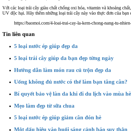
Với các loại trái cây giàu chất chống oxi hóa, vitamin và khoáng chấ
UV độc hại. Hãy thêm những loại trái cây này vào thực đơn của bạn 
https://baomoi.com/4-loai-trai-cay-la-kem-chong-nang-tu-nhie
Tin liên quan
5 loại nước ép giúp đẹp da
5 loại trái cây giúp da bạn đẹp từng ngày
Hướng dẫn làm món rau củ trộn đẹp da
Uống không đủ nước có thể làm bạn tăng cân?
Bí quyết bảo vệ làn da khi đi du lịch vào mùa hè
Mẹo làm đẹp từ sữa chua
5 loại nước ép giúp giảm cân đón hè
Một dấu hiệu vào buổi sáng cảnh báo suy thận