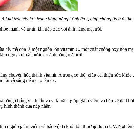
4 loại trái cây là “kem chống nắng tự nhiên”, giúp chống tia cực tím
hỏe mạnh và tự tin khi tiếp xúc với ánh nắng mặt trời.
mùa hè, mà còn là một nguồn lớn vitamin C, một chất chống oxy hóa mạ
giảm nguy cơ mất nước do ánh nắng mặt trời.
ăng chuyển hóa thành vitamin A trong cơ thể, giúp cải thiện sức khỏe 
n hồi và sáng màu cho làn da.
ó khả năng chống vi khuẩn và vi khuẩn, giúp giảm viêm và bảo vệ da khỏ
 sự hình thành của nếp nhăn.
mẽ giúp giảm viêm và bảo vệ da khỏi tổn thương do tia UV. Nghiên cứu 