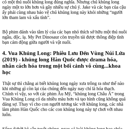
có một thú nuôi khủng long đúng nghĩa. Nhưng chú khủng long
ngày một to lớn hơn và gây nhiều sự chú ý. Jake và các bạn của cậu
ấy phải cùng nhau bảo vệ chú khủng long này khỏi những “người
lớn tham lam và xấu tính”.
Bộ phim đánh vào tâm lý của các bạn nhỏ thích sở hữu một thú nuôi
ngầu, độc, lạ. My Pet Dinosaur còn truyền tải được thông điệp tình
bạn cảm động giữa người và vật nuôi.
4. Vua Khủng Long: Phiêu Lưu Đến Vùng Núi Lửa
(2019) - khủng long Hàn Quốc được drama hóa,
nhân cách hóa trong một bối cảnh vô cùng...khoa
học
Thật sự thì chẳng ai biết khủng long ngày xưa trông ra như thế nào
khi những gì còn lại của chúng đến ngày nay chỉ là hóa thạch.
Chính vì vậy, so với các phim Âu Mỹ, “khủng long Châu Á” trong
Vua Khủng Long có da nhiều màu hơn và tạo hình cũng không quá
đáng sợ. Thay vì cho con người tương tác với khủng long, các nhà
làm phim Hàn Quốc cho các con khủng long này tự chơi với nhau
luôn.
Sống ở thời kỳ sắp tuyệt chủng, ngay cả loài khủng long bạo chúa