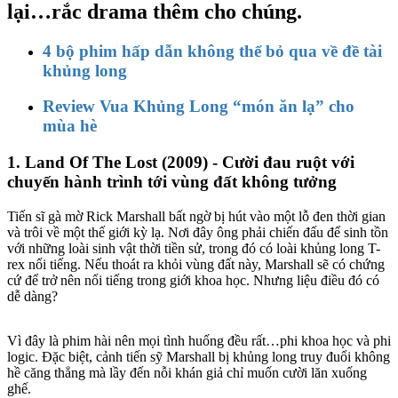
lại…rắc drama thêm cho chúng.
4 bộ phim hấp dẫn không thể bỏ qua về đề tài
khủng long
Review Vua Khủng Long “món ăn lạ” cho
mùa hè
1. Land Of The Lost (2009) - Cười đau ruột với
chuyến hành trình tới vùng đất không tưởng
Tiến sĩ gà mờ Rick Marshall bất ngờ bị hút vào một lỗ đen thời gian
và trôi về một thế giới kỳ lạ. Nơi đây ông phải chiến đấu để sinh tồn
với những loài sinh vật thời tiền sử, trong đó có loài khủng long T-
rex nổi tiếng. Nếu thoát ra khỏi vùng đất này, Marshall sẽ có chứng
cứ để trở nên nổi tiếng trong giới khoa học. Nhưng liệu điều đó có
dễ dàng?
Vì đây là phim hài nên mọi tình huống đều rất…phi khoa học và phi
logic. Đặc biệt, cảnh tiến sỹ Marshall bị khủng long truy đuổi không
hề căng thẳng mà lầy đến nỗi khán giả chỉ muốn cười lăn xuống
ghế.