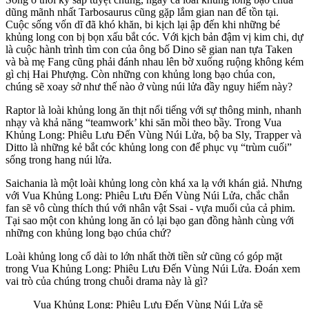
dũng mãnh nhất Tarbosaurus cũng gặp lắm gian nan để tồn tại.
Cuộc sống vốn dĩ đã khó khăn, bi kịch lại ập đến khi những bé
khủng long con bị bọn xấu bắt cóc. Với kịch bản đậm vị kim chi, dự
là cuộc hành trình tìm con của ông bố Dino sẽ gian nan tựa Taken
và bà mẹ Fang cũng phải đánh nhau lên bờ xuống ruộng không kém
gì chị Hai Phượng. Còn những con khủng long bạo chúa con,
chúng sẽ xoay sở như thế nào ở vùng núi lửa đầy nguy hiểm này?
Raptor là loài khủng long ăn thịt nổi tiếng với sự thông minh, nhanh
nhạy và khả năng “teamwork’ khi săn mồi theo bầy. Trong Vua
Khủng Long: Phiêu Lưu Đến Vùng Núi Lửa, bộ ba Sly, Trapper và
Ditto là những kẻ bắt cóc khủng long con để phục vụ “trùm cuối”
sống trong hang núi lửa.
Saichania là một loài khủng long còn khá xa lạ với khán giả. Nhưng
với Vua Khủng Long: Phiêu Lưu Đến Vùng Núi Lửa, chắc chắn
fan sẽ vô cùng thích thú với nhân vật Ssai - vựa muối của cả phim.
Tại sao một con khủng long ăn cỏ lại bạo gan đồng hành cùng với
những con khủng long bạo chúa chứ?
Loài khủng long cổ dài to lớn nhất thời tiền sử cũng có góp mặt
trong Vua Khủng Long: Phiêu Lưu Đến Vùng Núi Lửa. Đoán xem
vai trò của chúng trong chuỗi drama này là gì?
Vua Khủng Long: Phiêu Lưu Đến Vùng Núi Lửa sẽ