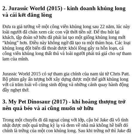
2. Jurassic World (2015) - kinh doanh khủng long
và cái kết đắng lòng
Đưa ra giả tưởng về một công viên khủng long sau 22 năm, lúc này
loài người đã chán xem các con vật thời tiền sử. Để thu hút lại
khách, tập đoàn sở hữu đã phải lai tạo một giống khủng long mới
“khủng” hơn. Điều này không ngờ đã tạo ra một thảm họa. Các loại
khủng long đột biến đã thoát được khỏi lồng gây ra hỗn loạn, cả
công viên khủng long thất thủ và loài người phải trả giá cho sự tham
lam của mình.
Jurassic World 2015 có sự tham gia chính của nam tài tử Chris Patt.
Bộ phim gây ấn tượng bởi xây dựng được một thế giới khủng long
với cả trăm loài vô cùng sinh động và những cảnh quay hành động
đầy nghẹt thở.
3. My Pet Dinosaur (2017) - khi hoàng thượng trở
nên quá béo và ai cũng muốn sở hữu
Trong một chuyến đi dã ngoại cùng với lớp, cậu bé Jake đã vô tình
nhặt được một quả trứng kỳ lạ và đem về nhà mà không hề biết đó
chính là trứng của một con khủng long. Sau khi trứng nở thì Jake đã