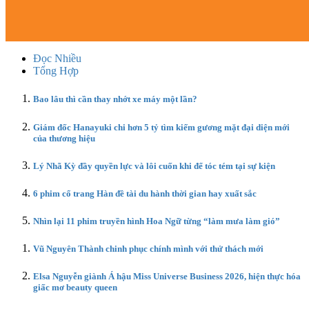
Đọc Nhiều
Tổng Hợp
Bao lâu thì cần thay nhớt xe máy một lần?
Giám đốc Hanayuki chi hơn 5 tỷ tìm kiếm gương mặt đại diện mới
của thương hiệu
Lý Nhã Kỳ đầy quyền lực và lôi cuốn khi để tóc tém tại sự kiện
6 phim cổ trang Hàn đề tài du hành thời gian hay xuất sắc
Nhìn lại 11 phim truyền hình Hoa Ngữ từng “làm mưa làm gió”
Vũ Nguyên Thành chinh phục chính mình với thử thách mới
Elsa Nguyễn giành Á hậu Miss Universe Business 2026, hiện thực hóa
giấc mơ beauty queen