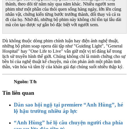
thành, theo dõi từ năm này qua năm khác. Nhiều người xem
phim như một phần của thói quen sống hàng ngày, lớn lên cùng
nhân vật, chứng kiến từng bước trưởng thành, đổi thay và cả ra
đi của họ. Nhờ đó, những bộ phim này không chỉ tồn tại lâu dài
mà còn tạo được sự gắn bó đặc biệt với người xem.
Dù không thuộc dòng phim chính luận hay điện ảnh nghệ thuật,
những bộ phim soap opera dài tập như "Guiding Light", "General
Hospital" hay "One Life to Live" vẫn giữ một vị trí đáng kể trong
lịch sử truyền hình thế giới. Chúng không chỉ là minh chứng cho sự
bền bỉ của nghệ thuật kể chuyện, mà còn phản ánh một phần tinh
thần, văn hóa và tâm lý của khán giả đại chúng suốt nhiều thập kỷ.
Nguồn: T/h
Tin liên quan
Dàn sao hội ngộ tại premiere “Anh Hùng”, hé
lộ hậu trường nhiều áp lực
“Anh Hùng” hé lộ câu chuyện người cha phía
sau vụ lừa đảo tiền tỷ