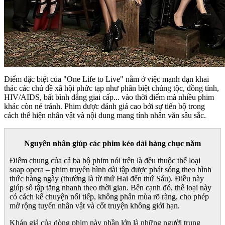
Điểm đặc biệt của "One Life to Live" nằm ở việc mạnh dạn khai
thác các chủ đề xã hội phức tạp như phân biệt chủng tộc, đồng tính,
HIV/AIDS, bất bình đẳng giai cấp... vào thời điểm mà nhiều phim
khác còn né tránh. Phim được đánh giá cao bởi sự tiến bộ trong
cách thể hiện nhân vật và nội dung mang tính nhân văn sâu sắc.
Nguyên nhân giúp các phim kéo dài hàng chục năm
Điểm chung của cả ba bộ phim nói trên là đều thuộc thể loại
soap opera – phim truyền hình dài tập được phát sóng theo hình
thức hàng ngày (thường là từ thứ Hai đến thứ Sáu). Điều này
giúp số tập tăng nhanh theo thời gian. Bên cạnh đó, thể loại này
có cách kể chuyện nối tiếp, không phân mùa rõ ràng, cho phép
mở rộng tuyến nhân vật và cốt truyện không giới hạn.
Khán giả của dòng phim này phần lớn là những người trung