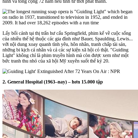
hình và tổng cộng 72 năm nếu tính từ thời phát thanh.
Lấy bối cảnh tại thị trấn hư cấu Springfield, phim kể về cuộc sống
của nhiều thế hệ thuộc các gia đình như Bauer, Spaulding, Lewis...
với nội dung xoay quanh tình yêu, hôn nhân, tranh chấp tài sản,
những bi kịch cá nhân và cả các sự kiện xã hội có thật. "Guiding
Light" không chỉ là phim truyền hình mà còn được xem như một
bức tranh thu nhỏ của xã hội Mỹ xuyên suốt thế kỷ 20.
2. General Hospital (1963–nay) – hơn 15.000 tập