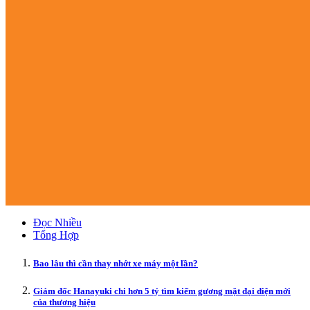
Đọc Nhiều
Tổng Hợp
Bao lâu thì cần thay nhớt xe máy một lần?
Giám đốc Hanayuki chi hơn 5 tỷ tìm kiếm gương mặt đại diện mới
của thương hiệu