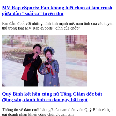
MV Rap eSports: Fan không biết chọn ai làm crush
giữa dàn “soái ca” tuyển thủ
Fan đắm đuối với những hình ảnh mạnh mẽ, nam tính của các tuyển
thủ trong loạt MV Rap eSports “đỉnh của chóp”
Quý Bình kết hôn cùng nữ Tổng Giám đốc bất
động sản, danh tính cô dâu gây bất ngờ
Thông tin về đám cưới bất ngờ của nam diễn viên Quý Bình và bạn
gái doanh nhân khiến công chúng quan tâm.