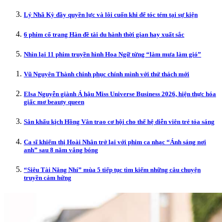
Lý Nhã Kỳ đầy quyền lực và lôi cuốn khi để tóc tém tại sự kiện
6 phim cổ trang Hàn đề tài du hành thời gian hay xuất sắc
Nhìn lại 11 phim truyền hình Hoa Ngữ từng “làm mưa làm gió”
Vũ Nguyên Thành chinh phục chính mình với thử thách mới
Elsa Nguyễn giành Á hậu Miss Universe Business 2026, hiện thực hóa
giấc mơ beauty queen
Sân khấu kịch Hồng Vân trao cơ hội cho thế hệ diễn viên trẻ tỏa sáng
Ca sĩ khiếm thị Hoài Nhân trở lại với phim ca nhạc “Ánh sáng nơi
anh” sau 8 năm vắng bóng
“Siêu Tài Năng Nhí” mùa 5 tiếp tục tìm kiếm những câu chuyện
truyền cảm hứng