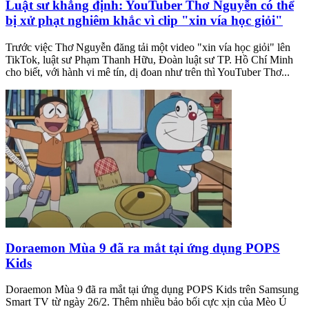
Luật sư khẳng định: YouTuber Thơ Nguyễn có thể
bị xử phạt nghiêm khắc vì clip "xin vía học giỏi"
Trước việc Thơ Nguyễn đăng tải một video "xin vía học giỏi" lên
TikTok, luật sư Phạm Thanh Hữu, Đoàn luật sư TP. Hồ Chí Minh
cho biết, với hành vi mê tín, dị đoan như trên thì YouTuber Thơ...
Doraemon Mùa 9 đã ra mắt tại ứng dụng POPS
Kids
Doraemon Mùa 9 đã ra mắt tại ứng dụng POPS Kids trên Samsung
Smart TV từ ngày 26/2. Thêm nhiều bảo bối cực xịn của Mèo Ú