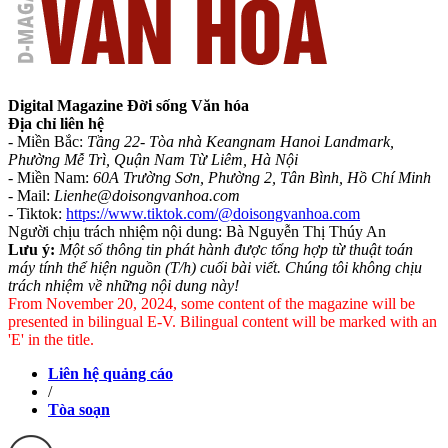
Digital Magazine Đời sống Văn hóa
Địa chỉ liên hệ
- Miền Bắc:
Tầng 22- Tòa nhà Keangnam Hanoi Landmark,
Phường Mễ Trì, Quận Nam Từ Liêm, Hà Nội
- Miền Nam:
60A Trường Sơn, Phường 2, Tân Bình, Hồ Chí Minh
-
Mail:
Lienhe@doisongvanhoa.com
-
Tiktok:
https://www.tiktok.com/@doisongvanhoa.com
Người chịu trách nhiệm nội dung: Bà Nguyễn Thị Thúy An
Lưu ý:
Một số thông tin phát hành được tổng hợp từ thuật toán
máy tính thể hiện nguồn (T/h) cuối bài viết. Chúng tôi không chịu
trách nhiệm về những nội dung này!
From November 20, 2024, some content of the magazine will be
presented in bilingual E-V. Bilingual content will be marked with an
'E' in the title.
Liên hệ quảng cáo
/
Tòa soạn