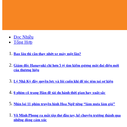
Đọc Nhiều
Tổng Hợp
Bao lâu thì cần thay nhớt xe máy một lần?
Giám đốc Hanayuki chi hơn 5 tỷ tìm kiếm gương mặt đại diện mới
của thương hiệu
Lý Nhã Kỳ đầy quyền lực và lôi cuốn khi để tóc tém tại sự kiện
6 phim cổ trang Hàn đề tài du hành thời gian hay xuất sắc
Nhìn lại 11 phim truyền hình Hoa Ngữ từng “làm mưa làm gió”
Võ Minh Phụng ra mắt tập thơ đầu tay, kể chuyện trưởng thành qua
những dòng cảm xúc