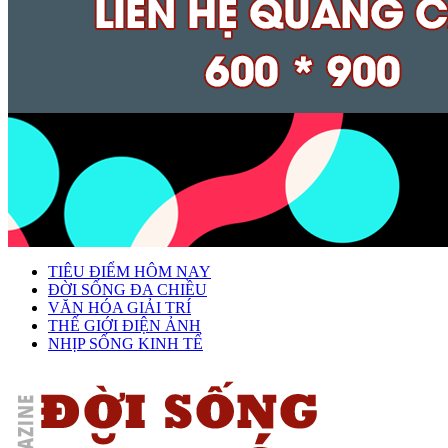
TIÊU ĐIỂM HÔM NAY
ĐỜI SỐNG ĐA CHIỀU
VĂN HÓA GIẢI TRÍ
THẾ GIỚI ĐIỆN ẢNH
NHỊP SỐNG KINH TẾ