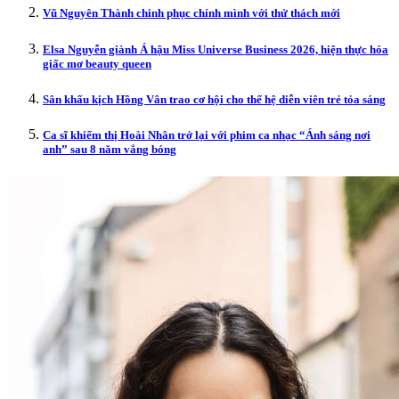
Vũ Nguyên Thành chinh phục chính mình với thử thách mới
Elsa Nguyễn giành Á hậu Miss Universe Business 2026, hiện thực hóa
giấc mơ beauty queen
Sân khấu kịch Hồng Vân trao cơ hội cho thế hệ diễn viên trẻ tỏa sáng
Ca sĩ khiếm thị Hoài Nhân trở lại với phim ca nhạc “Ánh sáng nơi
anh” sau 8 năm vắng bóng