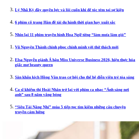
Lý Nhã Kỳ đầy quyền lực và lôi cuốn khi để tóc tém tại sự kiện
6 phim cổ trang Hàn đề tài du hành thời gian hay xuất sắc
Nhìn lại 11 phim truyền hình Hoa Ngữ từng “làm mưa làm gió”
Vũ Nguyên Thành chinh phục chính mình với thử thách mới
Elsa Nguyễn giành Á hậu Miss Universe Business 2026, hiện thực hóa
giấc mơ beauty queen
Sân khấu kịch Hồng Vân trao cơ hội cho thế hệ diễn viên trẻ tỏa sáng
Ca sĩ khiếm thị Hoài Nhân trở lại với phim ca nhạc “Ánh sáng nơi
anh” sau 8 năm vắng bóng
“Siêu Tài Năng Nhí” mùa 5 tiếp tục tìm kiếm những câu chuyện
truyền cảm hứng