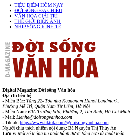
TIÊU ĐIỂM HÔM NAY
ĐỜI SỐNG ĐA CHIỀU
VĂN HÓA GIẢI TRÍ
THẾ GIỚI ĐIỆN ẢNH
NHỊP SỐNG KINH TẾ
Digital Magazine Đời sống Văn hóa
Địa chỉ liên hệ
- Miền Bắc:
Tầng 22- Tòa nhà Keangnam Hanoi Landmark,
Phường Mễ Trì, Quận Nam Từ Liêm, Hà Nội
- Miền Nam:
60A Trường Sơn, Phường 2, Tân Bình, Hồ Chí Minh
-
Mail:
Lienhe@doisongvanhoa.com
-
Tiktok:
https://www.tiktok.com/@doisongvanhoa.com
Người chịu trách nhiệm nội dung: Bà Nguyễn Thị Thúy An
Lưu ý:
Một số thông tin phát hành được tổng hợp từ thuật toán