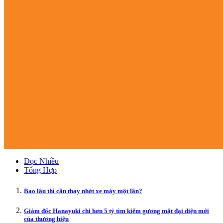
Đọc Nhiều
Tổng Hợp
Bao lâu thì cần thay nhớt xe máy một lần?
Giám đốc Hanayuki chi hơn 5 tỷ tìm kiếm gương mặt đại diện mới
của thương hiệu