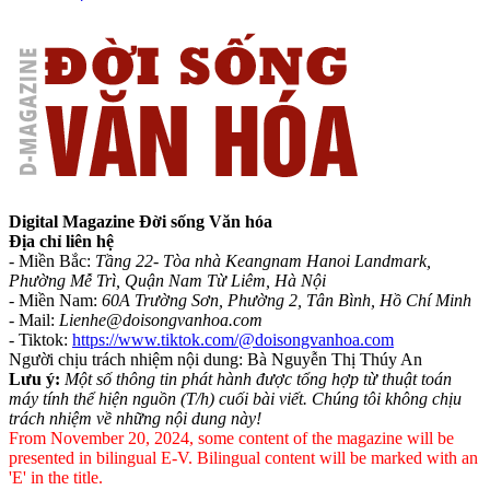
Digital Magazine Đời sống Văn hóa
Địa chỉ liên hệ
- Miền Bắc:
Tầng 22- Tòa nhà Keangnam Hanoi Landmark,
Phường Mễ Trì, Quận Nam Từ Liêm, Hà Nội
- Miền Nam:
60A Trường Sơn, Phường 2, Tân Bình, Hồ Chí Minh
-
Mail:
Lienhe@doisongvanhoa.com
-
Tiktok:
https://www.tiktok.com/@doisongvanhoa.com
Người chịu trách nhiệm nội dung: Bà Nguyễn Thị Thúy An
Lưu ý:
Một số thông tin phát hành được tổng hợp từ thuật toán
máy tính thể hiện nguồn (T/h) cuối bài viết. Chúng tôi không chịu
trách nhiệm về những nội dung này!
From November 20, 2024, some content of the magazine will be
presented in bilingual E-V. Bilingual content will be marked with an
'E' in the title.