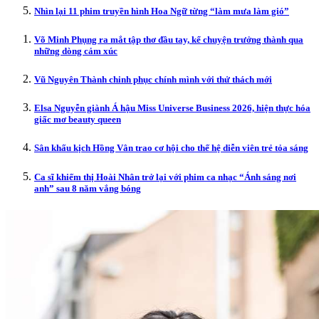
Nhìn lại 11 phim truyền hình Hoa Ngữ từng “làm mưa làm gió”
Võ Minh Phụng ra mắt tập thơ đầu tay, kể chuyện trưởng thành qua
những dòng cảm xúc
Vũ Nguyên Thành chinh phục chính mình với thử thách mới
Elsa Nguyễn giành Á hậu Miss Universe Business 2026, hiện thực hóa
giấc mơ beauty queen
Sân khấu kịch Hồng Vân trao cơ hội cho thế hệ diễn viên trẻ tỏa sáng
Ca sĩ khiếm thị Hoài Nhân trở lại với phim ca nhạc “Ánh sáng nơi
anh” sau 8 năm vắng bóng