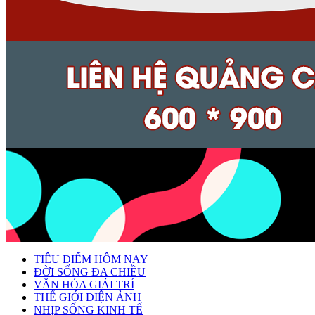
TIÊU ĐIỂM HÔM NAY
ĐỜI SỐNG ĐA CHIỀU
VĂN HÓA GIẢI TRÍ
THẾ GIỚI ĐIỆN ẢNH
NHỊP SỐNG KINH TẾ