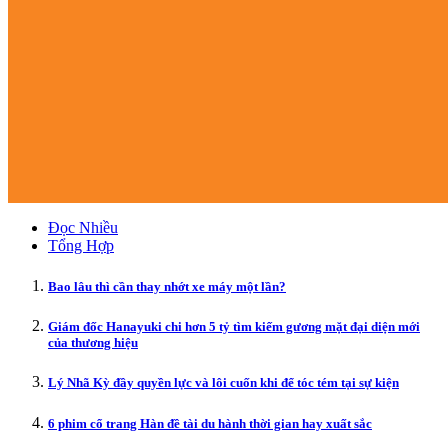
Đọc Nhiều
Tổng Hợp
Bao lâu thì cần thay nhớt xe máy một lần?
Giám đốc Hanayuki chi hơn 5 tỷ tìm kiếm gương mặt đại diện mới
của thương hiệu
Lý Nhã Kỳ đầy quyền lực và lôi cuốn khi để tóc tém tại sự kiện
6 phim cổ trang Hàn đề tài du hành thời gian hay xuất sắc