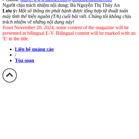
Người chịu trách nhiệm nội dung: Bà Nguyễn Thị Thúy An
Lưu ý:
Một số thông tin phát hành được tổng hợp từ thuật toán
máy tính thể hiện nguồn (T/h) cuối bài viết. Chúng tôi không chịu
trách nhiệm về những nội dung này!
From November 20, 2024, some content of the magazine will be
presented in bilingual E-V. Bilingual content will be marked with an
'E' in the title.
Liên hệ quảng cáo
/
Tòa soạn