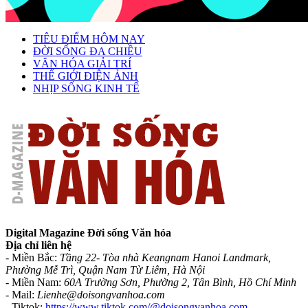
TIÊU ĐIỂM HÔM NAY
ĐỜI SỐNG ĐA CHIỀU
VĂN HÓA GIẢI TRÍ
THẾ GIỚI ĐIỆN ẢNH
NHỊP SỐNG KINH TẾ
Digital Magazine Đời sống Văn hóa
Địa chỉ liên hệ
- Miền Bắc:
Tầng 22- Tòa nhà Keangnam Hanoi Landmark,
Phường Mễ Trì, Quận Nam Từ Liêm, Hà Nội
- Miền Nam:
60A Trường Sơn, Phường 2, Tân Bình, Hồ Chí Minh
-
Mail:
Lienhe@doisongvanhoa.com
-
Tiktok:
https://www.tiktok.com/@doisongvanhoa.com