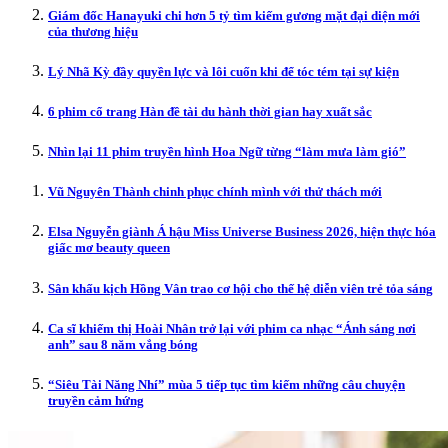
Giám đốc Hanayuki chi hơn 5 tỷ tìm kiếm gương mặt đại diện mới
của thương hiệu
Lý Nhã Kỳ đầy quyền lực và lôi cuốn khi để tóc tém tại sự kiện
6 phim cổ trang Hàn đề tài du hành thời gian hay xuất sắc
Nhìn lại 11 phim truyền hình Hoa Ngữ từng “làm mưa làm gió”
Vũ Nguyên Thành chinh phục chính mình với thử thách mới
Elsa Nguyễn giành Á hậu Miss Universe Business 2026, hiện thực hóa
giấc mơ beauty queen
Sân khấu kịch Hồng Vân trao cơ hội cho thế hệ diễn viên trẻ tỏa sáng
Ca sĩ khiếm thị Hoài Nhân trở lại với phim ca nhạc “Ánh sáng nơi
anh” sau 8 năm vắng bóng
“Siêu Tài Năng Nhí” mùa 5 tiếp tục tìm kiếm những câu chuyện
truyền cảm hứng