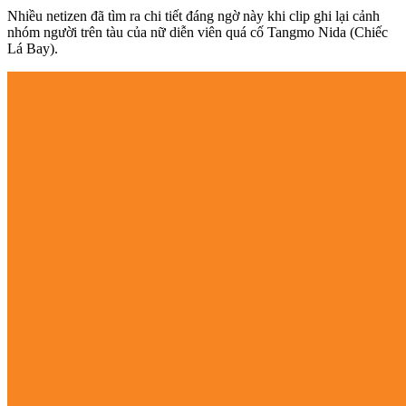
Nhiều netizen đã tìm ra chi tiết đáng ngờ này khi clip ghi lại cảnh
nhóm người trên tàu của nữ diễn viên quá cố Tangmo Nida (Chiếc
Lá Bay).