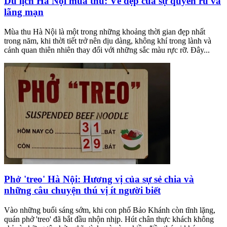
Du lịch Hà Nội mùa thu: Vẻ đẹp của sự quyến rũ và
lãng mạn
Mùa thu Hà Nội là một trong những khoảng thời gian đẹp nhất
trong năm, khi thời tiết trở nên dịu dàng, không khí trong lành và
cảnh quan thiên nhiên thay đổi với những sắc màu rực rỡ. Đây...
Phở 'treo' Hà Nội: Hương vị của sự sẻ chia và
những câu chuyện thú vị ít người biết
Vào những buổi sáng sớm, khi con phố Bảo Khánh còn tĩnh lặng,
quán phở 'treo' đã bắt đầu nhộn nhịp. Hút chân thực khách không