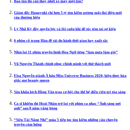
Bao lâu thì cần thay nhớt xe máy một lần?
Giám đốc Hanayuki chi hơn 5 tỷ tìm kiếm gương mặt đại diện mới
của thương hiệu
Lý Nhã Kỳ đầy quyền lực và lôi cuốn khi để tóc tém tại sự kiện
6 phim cổ trang Hàn đề tài du hành thời gian hay xuất sắc
Nhìn lại 11 phim truyền hình Hoa Ngữ từng “làm mưa làm gió”
Vũ Nguyên Thành chinh phục chính mình với thử thách mới
Elsa Nguyễn giành Á hậu Miss Universe Business 2026, hiện thực hóa
giấc mơ beauty queen
Sân khấu kịch Hồng Vân trao cơ hội cho thế hệ diễn viên trẻ tỏa sáng
Ca sĩ khiếm thị Hoài Nhân trở lại với phim ca nhạc “Ánh sáng nơi
anh” sau 8 năm vắng bóng
“Siêu Tài Năng Nhí” mùa 5 tiếp tục tìm kiếm những câu chuyện
truyền cảm hứng