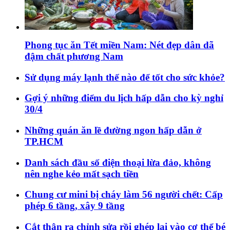
Phong tục ăn Tết miền Nam: Nét đẹp dân dã
đậm chất phương Nam
Sử dụng máy lạnh thế nào để tốt cho sức khỏe?
Gợi ý những điểm du lịch hấp dẫn cho kỳ nghỉ
30/4
Những quán ăn lề đường ngon hấp dẫn ở
TP.HCM
Danh sách đầu số điện thoại lừa đảo, không
nên nghe kẻo mất sạch tiền
Chung cư mini bị cháy làm 56 người chết: Cấp
phép 6 tầng, xây 9 tầng
Cắt thận ra chỉnh sửa rồi ghép lại vào cơ thể bé