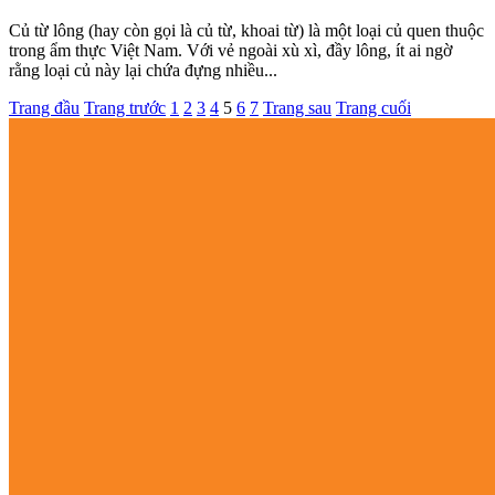
Củ từ lông (hay còn gọi là củ từ, khoai từ) là một loại củ quen thuộc
trong ẩm thực Việt Nam. Với vẻ ngoài xù xì, đầy lông, ít ai ngờ
rằng loại củ này lại chứa đựng nhiều...
Trang đầu
Trang trước
1
2
3
4
5
6
7
Trang sau
Trang cuối