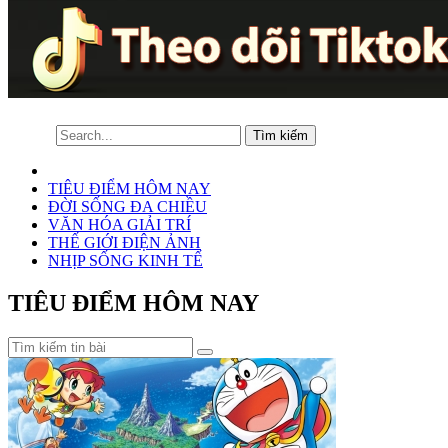
TIÊU ĐIỂM HÔM NAY
ĐỜI SỐNG ĐA CHIỀU
VĂN HÓA GIẢI TRÍ
THẾ GIỚI ĐIỆN ẢNH
NHỊP SỐNG KINH TẾ
TIÊU ĐIỂM HÔM NAY