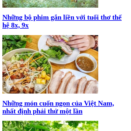
Những bộ phim gắn liền với tuổi thơ thế
hệ 8x, 9x
Những món cuốn ngon của Việt Nam,
nhất định phải thử một lần