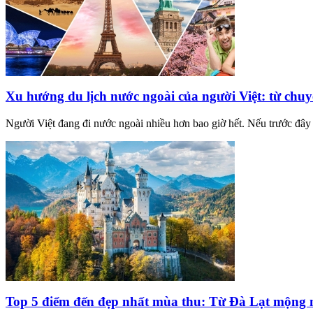
Xu hướng du lịch nước ngoài của người Việt: từ chuy
Người Việt đang đi nước ngoài nhiều hơn bao giờ hết. Nếu trước đây 
Top 5 điểm đến đẹp nhất mùa thu: Từ Đà Lạt mộng m