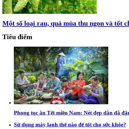
Một số loại rau, quả mùa thu ngon và tốt 
Tiêu điểm
Phong tục ăn Tết miền Nam: Nét đẹp dân dã đ
Sử dụng máy lạnh thế nào để tốt cho sức khỏe?