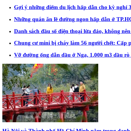
Gợi ý những điểm du lịch hấp dẫn cho kỳ nghỉ 
Những quán ăn lề đường ngon hấp dẫn ở TP.
Danh sách đầu số điện thoại lừa đảo, không nên
Chung cư mini bị cháy làm 56 người chết: Cấp p
Vỡ đường ống dẫn dầu ở Nga, 1.000 m3 dầu rò r
Hà Nội và Thành phố Hồ Chí Minh nằm trong danh sá