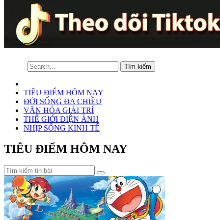
TIÊU ĐIỂM HÔM NAY
ĐỜI SỐNG ĐA CHIỀU
VĂN HÓA GIẢI TRÍ
THẾ GIỚI ĐIỆN ẢNH
NHỊP SỐNG KINH TẾ
TIÊU ĐIỂM HÔM NAY