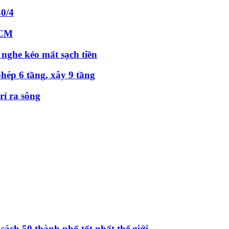
30/4
HCM
 nghe kẻo mất sạch tiền
hép 6 tầng, xây 9 tầng
ỉ ra sông
ch 50 thành phố tốt nhất thế giới