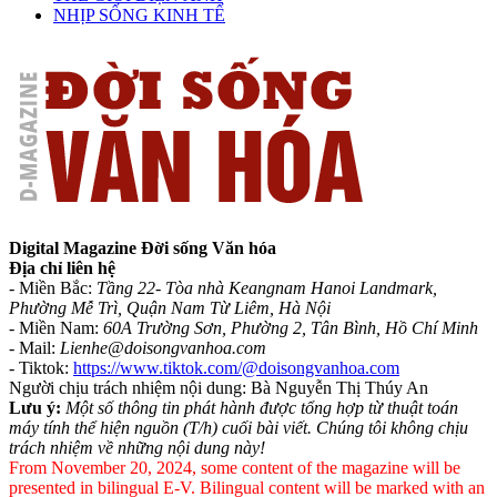
NHỊP SỐNG KINH TẾ
Digital Magazine Đời sống Văn hóa
Địa chỉ liên hệ
- Miền Bắc:
Tầng 22- Tòa nhà Keangnam Hanoi Landmark,
Phường Mễ Trì, Quận Nam Từ Liêm, Hà Nội
- Miền Nam:
60A Trường Sơn, Phường 2, Tân Bình, Hồ Chí Minh
-
Mail:
Lienhe@doisongvanhoa.com
-
Tiktok:
https://www.tiktok.com/@doisongvanhoa.com
Người chịu trách nhiệm nội dung: Bà Nguyễn Thị Thúy An
Lưu ý:
Một số thông tin phát hành được tổng hợp từ thuật toán
máy tính thể hiện nguồn (T/h) cuối bài viết. Chúng tôi không chịu
trách nhiệm về những nội dung này!
From November 20, 2024, some content of the magazine will be
presented in bilingual E-V. Bilingual content will be marked with an