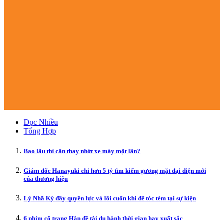
Đọc Nhiều
Tổng Hợp
Bao lâu thì cần thay nhớt xe máy một lần?
Giám đốc Hanayuki chi hơn 5 tỷ tìm kiếm gương mặt đại diện mới
của thương hiệu
Lý Nhã Kỳ đầy quyền lực và lôi cuốn khi để tóc tém tại sự kiện
6 phim cổ trang Hàn đề tài du hành thời gian hay xuất sắc