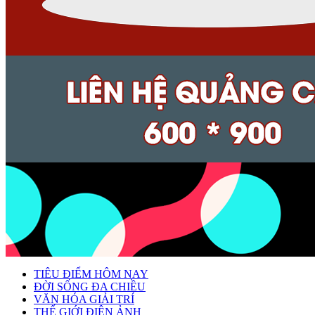
TIÊU ĐIỂM HÔM NAY
ĐỜI SỐNG ĐA CHIỀU
VĂN HÓA GIẢI TRÍ
THẾ GIỚI ĐIỆN ẢNH