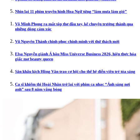
Nhìn lại 11 phim truyền hình Hoa Ngữ từng “làm mưa làm gió”
Võ Minh Phụng ra mắt tập thơ đầu tay, kể chuyện trưởng thành qua
những dòng cảm xúc
Vũ Nguyên Thành chinh phục chính mình với thử thách mới
Elsa Nguyễn giành Á hậu Miss Universe Business 2026, hiện thực hóa
giấc mơ beauty queen
Sân khấu kịch Hồng Vân trao cơ hội cho thế hệ diễn viên trẻ tỏa sáng
Ca sĩ khiếm thị Hoài Nhân trở lại với phim ca nhạc “Ánh sáng nơi
anh” sau 8 năm vắng bóng